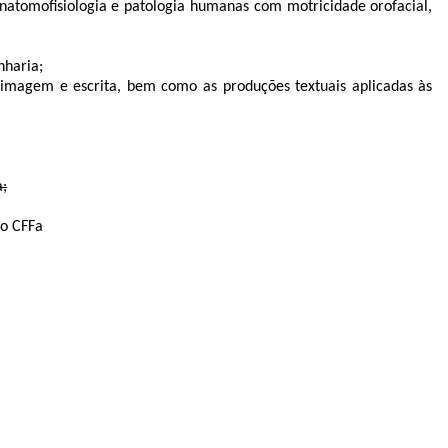
natomofisiologia
e patologia humanas com motricidade orofacial,
nharia;
magem e escrita, bem como as produções textuais aplicadas às
a;
do CFFa