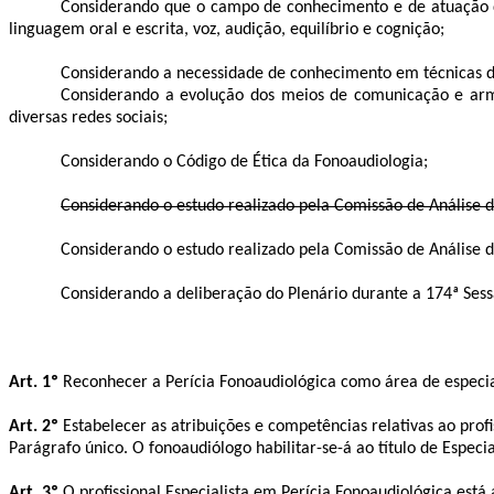
Considerando que o campo de conhecimento e de atuação d
linguagem oral e escrita, voz, audição, equilíbrio e cognição;
Considerando a necessidade de conhecimento em técnicas de o
Considerando a evolução dos meios de comunicação e ar
diversas redes sociais;
Considerando o Código de Ética da Fonoaudiologia;
Considerando o estudo realizado pela Comissão de Análise de
Considerando o estudo realizado pela Comissão de Análise de
Considerando a deliberação do Plenário durante a 174ª Sess
Art. 1º
Reconhecer a Perícia Fonoaudiológica como área de especia
Art. 2º
Estabelecer as atribuições e competências relativas ao profi
Parágrafo único. O fonoaudiólogo habilitar-se-á ao título de Especi
Art. 3º
O profissional Especialista em Perícia Fonoaudiológica está 