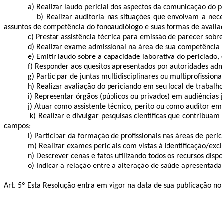
a) Realizar laudo pericial dos aspectos da comunicação do
b) Realizar auditoria nas situações que envolvam a n
assuntos de competência do fonoaudiólogo e suas formas de avaliaç
c) Prestar assistência técnica para emissão de parecer sob
d) Realizar exame admissional na área de sua competência e
e) Emitir laudo sobre a capacidade laborativa do periciado,
f) Responder aos quesitos apresentados por autoridades admi
g) Participar de juntas multidisciplinares ou multiprofissio
h) Realizar avaliação do periciando em seu local de trabalh
i) Representar órgãos (públicos ou privados) em audiências 
j) Atuar como assistente técnico, perito ou como auditor e
k) Realizar e divulgar pesquisas científicas que contribua
campos;
l) Participar da formação de profissionais nas áreas de períci
m) Realizar exames periciais com vistas à identificação/excl
n) Descrever cenas e fatos utilizando todos os recursos dispo
o) Indicar a relação entre a alteração de saúde apresentada
Art. 5º Esta Resolução entra em vigor na data de sua publicação no 