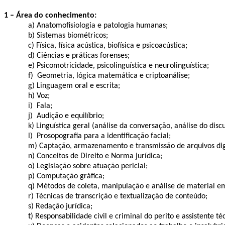
1 – Área do conhecimento:
a)
Anatomofisiologia
e patologia humanas;
b) Sistemas biométricos;
c) Física, física acústica, biofísica e
psicoacústica
;
d) Ciências e práticas forenses;
e) Psicomotricidade, psicolinguística e neurolinguística;
f) Geometria, lógica matemática e criptoanálise;
g) Linguagem oral e escrita;
h) Voz;
i) Fala;
j) Audição e equilíbrio;
k) Linguística geral (análise da conversação, análise do discu
l) Prosopografia para a identificação facial;
m) Captação, armazenamento e transmissão de arquivos digi
n) Conceitos de Direito e Norma jurídica;
o) Legislação sobre atuação pericial;
p) Computação gráfica;
q) Métodos de coleta, manipulação e análise de material em
r) Técnicas de transcrição e textualização de conteúdo;
s) Redação jurídica;
t) Responsabilidade civil e criminal do perito e assistente té