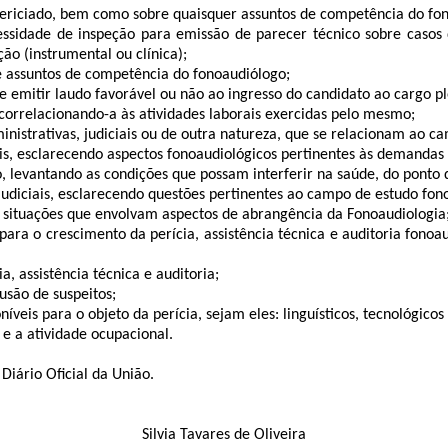
 periciado, bem como sobre quaisquer assuntos de competência do fo
ecessidade de inspeção para emissão de parecer técnico sobre ca
ão (instrumental ou clínica);
re assuntos de competência do fonoaudiólogo;
 emitir laudo favorável ou não ao ingresso do candidato ao cargo pl
 correlacionando-a às atividades laborais exercidas pelo mesmo;
nistrativas, judiciais ou de outra natureza, que se relacionam ao c
nais, esclarecendo aspectos fonoaudiológicos pertinentes às demandas 
o, levantando as condições que possam interferir na saúde, do ponto 
judiciais, esclarecendo questões pertinentes ao campo de estudo fon
m situações que envolvam aspectos de abrangência da Fonoaudiologia
m para o crescimento da perícia, assistência técnica e auditoria fono
a, assistência técnica e auditoria;
usão de suspeitos;
níveis para o objeto da perícia, sejam eles: linguísticos, tecnológicos
 e a atividade ocupacional.
Diário Oficial da União.
Silvia Tavares de Oliveira