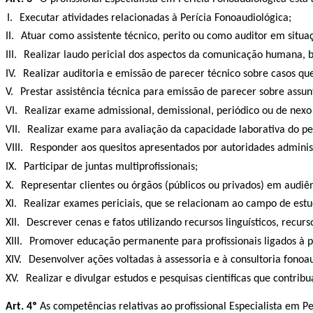
I.
Executar atividades relacionadas à Perícia Fonoaudiológica;
II.
Atuar como assistente técnico, perito ou como auditor em situ
III.
Realizar laudo pericial dos aspectos da comunicação humana,
IV.
Realizar auditoria e emissão de parecer técnico sobre casos
V.
Prestar assistência técnica para emissão de parecer sobre assu
VI.
Realizar exame admissional,
demissional
, periódico ou de nex
VII.
Realizar exame para avaliação da capacidade laborativa do per
VIII.
Responder aos quesitos apresentados por autoridades administ
IX.
Participar de juntas multiprofissionais;
X.
Representar clientes ou órgãos (públicos ou privados) em audiênc
XI.
Realizar exames periciais, que se relacionam ao campo de estud
XII.
Descrever cenas e fatos utilizando recursos linguísticos, recur
XIII.
Promover educação permanente para profissionais ligados à p
XIV.
Desenvolver ações voltadas à assessoria e à consultoria fonoau
XV.
Realizar e divulgar estudos e pesquisas científicas que contri
Art. 4º
As competências relativas ao profissional Especialista em P