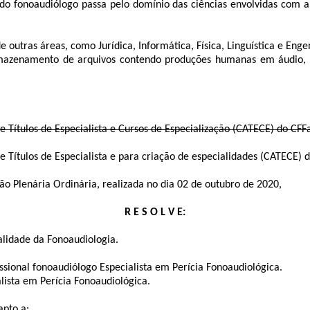
o fonoaudiólogo passa pelo domínio das ciências envolvidas com
a
utras áreas, como Jurídica, Informática, Física, Linguística e Enge
mazenamento de arquivos contendo produções humanas em áudio, i
 Títulos de Especialista e Cursos de Especialização (CATECE) do CFF
 Títulos de Especialista e para criação de especialidades (
CATECE
) 
ão Plenária Ordinária, realizada no dia 02 de outubro de 2020,
R E S O L V E:
lidade da Fonoaudiologia.
ssional fonoaudiólogo Especialista em Perícia Fonoaudiológica.
alista em Perícia Fonoaudiológica.
apto a: