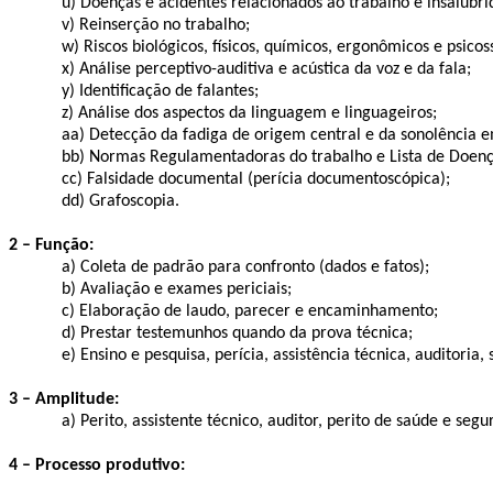
u) Doenças e acidentes relacionados ao trabalho e insalubri
v) Reinserção no trabalho;
w) Riscos biológicos, físicos, químicos, ergonômicos e psico
x) Análise perceptivo-auditiva e acústica da voz e da fala;
y) Identificação de falantes;
z) Análise dos aspectos da linguagem e linguageiros;
aa) Detecção da fadiga de origem central e da sonolência e
bb
) Normas Regulamentadoras do trabalho e Lista de Doenç
cc
) Falsidade documental (perícia
documentoscópica
);
dd
)
Grafoscopia
.
2 – Função:
a) Coleta de padrão para confronto (dados e fatos);
b) Avaliação e exames periciais;
c) Elaboração de laudo, parecer e encaminhamento;
d) Prestar testemunhos quando da prova técnica;
e) Ensino e pesquisa, perícia, assistência técnica, auditoria
3 – Amplitude:
a) Perito, assistente técnico, auditor, perito de saúde e seg
4 – Processo produtivo: